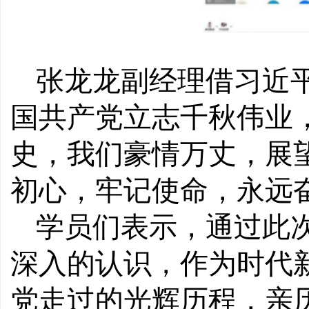
张龙龙副经理借习近
国共产党立志千秋伟业
史，我们豪情万丈，展
初心，牢记使命，永远
学员们表示，通过此
深入的认识，作为时代
党走过的光辉历程，亲