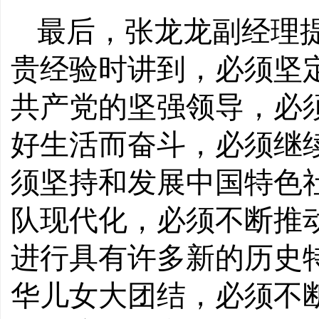
最后，张龙龙副经理
贵经验时讲到，必须坚
共产党的坚强领导，必
好生活而奋斗，必须继
须坚持和发展中国特色
队现代化，必须不断推
进行具有许多新的历史
华儿女大团结，必须不