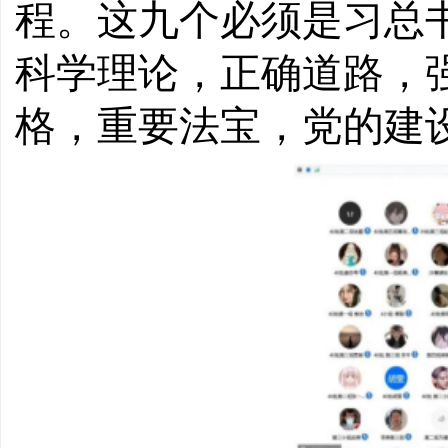
程。这九个必须是习总
科学理论，正确道路，
格，重要法宝，党的建