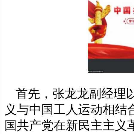
首先，张龙龙副经理
义与中国工人运动相结
国共产党在新民主主义