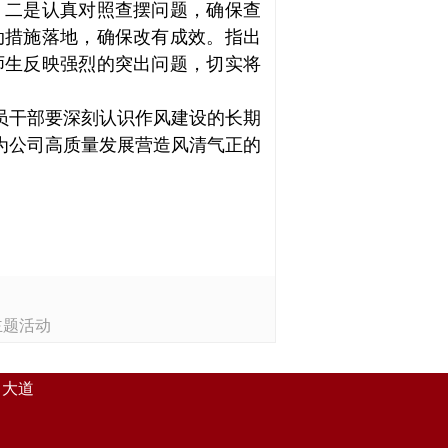
。二是认真对照查摆问题，确保查
动措施落地，确保改有成效。指出
师生反映强烈的突出问题，切实将
员干部要深刻认识作风建设的长期
为公司高质量发展营造风清气正的
主题活动
中大道