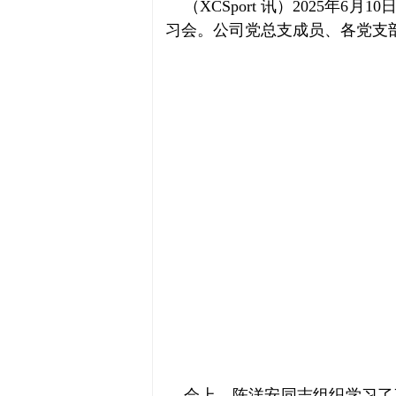
（XCSport 讯）
2025年6月
习会。公司党总支成员、各党支
会上，陈洋安同志组织学习了