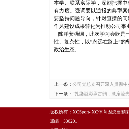
本学、联系实际学，深刻把握中
有力度。强调要以通报的典型案
要坚持问题导向，针对查摆的问
作风建设成果转化为推动公司事
陈洋安强调，此次学习会既是一
性、复杂性，以“永远在路上”
政治生态。
上一条：
公司党总支召开深入贯彻中
下一条：
“扎染溢彩承古韵，漆扇流光
版权所有：XCSport- XC体育因您更
邮编：330201