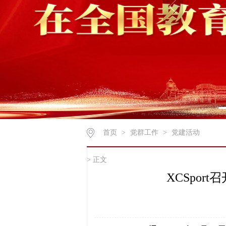
首页
>
党群工作
>
党建活动
> 正文
XCSpo