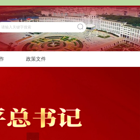
加入收藏
|
English
作
政策文件